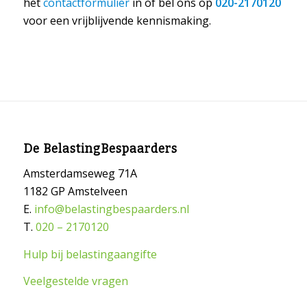
het
contactformulier
in of bel ons op
020-2170120
voor een vrijblijvende kennismaking.
De BelastingBespaarders
Amsterdamseweg 71A
1182 GP Amstelveen
E.
info@belastingbespaarders.nl
T.
020 – 2170120
Hulp bij belastingaangifte
Veelgestelde vragen